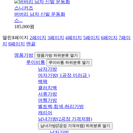
버버리 남자 신발 운동화
스...
185,000원
열린
1
페이지
2
페이지
3
페이지
4
페이지
5
페이지
6
페이지
7
페이
지
8
페이지
맨끝
명품가방
명품가방 하위분류 열기
루이비통
루이비통 하위분류 열기
남자가방
여자가방( 1공장 미러급 )
백팩
클러치백
서류가방
여행가방
벨트백-힙색-허리가방
캐리어
남녀가방(2공장 가격저렴)
남녀가방(2공장 가격저렴) 하위분류 열기
남자가방