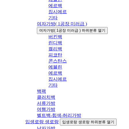
에르백
집시에르
기타
여자가방( 1공장 미러급 )
여자가방( 1공장 미러급 ) 하위분류 열기
버킨백
린디백
켈리백
피코탄
콘스탄스
에블린
에르백
집시에르
기타
백팩
클러치백
서류가방
여행가방
벨트백-힙색-허리가방
입생로랑 생로랑
입생로랑 생로랑 하위분류 열기
남자가방