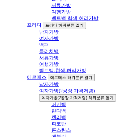
서류가방
여행가방
벨트백-힙색-허리가방
프라다
프라다 하위분류 열기
남자가방
여자가방
백팩
클러치백
서류가방
여행가방
벨트백-힙색-허리가방
에르메스
에르메스 하위분류 열기
남자가방
여자가방(2공장 가격저렴)
여자가방(2공장 가격저렴) 하위분류 열기
버킨백
린디백
켈리백
피코탄
콘스탄스
에블린