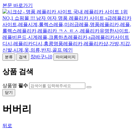
본문 바로가기
장바구니
0
분류
검색
마이페이지
상품 검색
상품명
필수
닫기
버버리
뒤로