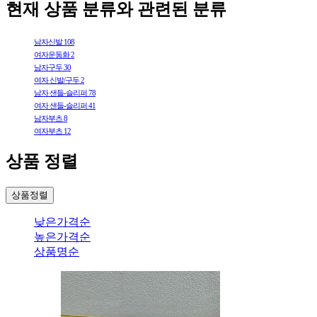
현재 상품 분류와 관련된 분류
남자신발
108
여자운동화
2
남자구두
30
여자 신발/구두
2
남자 샌들-슬리퍼
78
여자 샌들-슬리퍼
41
남자부츠
8
여자부츠
12
상품 정렬
상품정렬
낮은가격순
높은가격순
상품명순