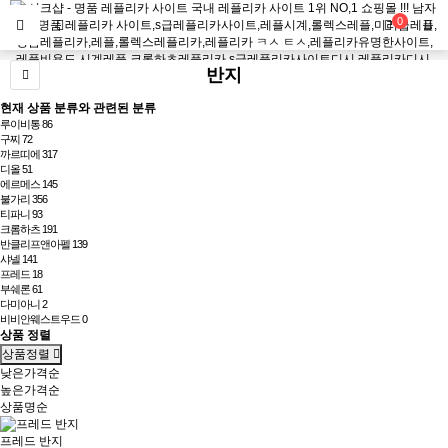
0
반지
현재 상품 분류와 관련된 분류
루이비통
86
구찌
72
까르띠에
317
디올
51
에르메스
145
불가리
356
티파니
93
크롬하츠
191
반클리프앤아펠
139
샤넬
141
프레드
18
부쉐론
61
다미아니
2
비비안웨스트우드
0
상품 정렬
상품정렬
낮은가격순
높은가격순
상품명순
프레드 반지