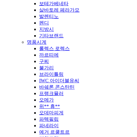
보테가베네타
살바토레 페라가모
발렌티노
펜디
지방시
기타브랜드
명품시계
롤렉스 로렉스
까르띠에
구찌
불가리
브라이틀링
IWC 아이더블유씨
바쉐론 콘스탄틴
프랭크뮬러
오메가
위** 휴**
오데마피게
파텍필립
파네라이
예거 르쿨트르