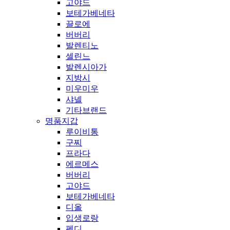
고야드
보테가베네타
끌로에
버버리
발렌티노
셀린느
발렌시아가
지방시
미우미우
샤넬
기타브랜드
명품지갑
루이비통
구찌
프라다
에르메스
버버리
고야드
보테가베네타
디올
입생로랑
펜디