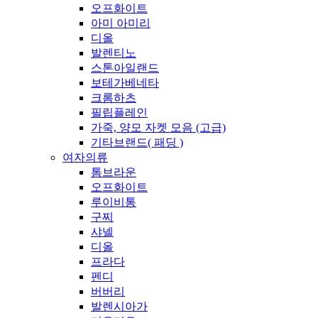
오프화이트
아미 아미리
디올
발렌티노
스톤아일랜드
보테가베네타
크롬하츠
필립플레인
가죽, 양모 자켓 모음 (고급)
기타브랜드( 패딩 )
여자의류
톰브라운
오프화이트
루이비통
구찌
샤넬
디올
프라다
펜디
버버리
발렌시아가