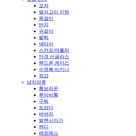
모자
열쇠고리 키링
목걸이
반지
귀걸이
팔찌
넥타이
스카프/머플러
안경 선글라스
핸드폰 케이스
수영복 비키니
장갑
남자의류
톰브라운
루이비통
구찌
프라다
버버리
발렌시아가
펜디
에르메스