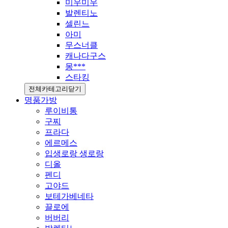
미우미우
발렌티노
셀린느
아미
무스너클
캐나다구스
몽***
스타킹
전체카테고리닫기
명품가방
루이비통
구찌
프라다
에르메스
입생로랑 생로랑
디올
펜디
고야드
보테가베네타
끌로에
버버리