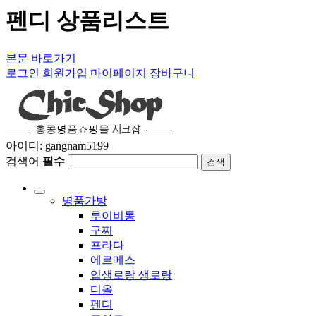
펜디 상품리스트
본문 바로가기
로그인
회원가입
마이페이지
장바구니
아이디: gangnam5199
검색어
필수
검색
명품가방
루이비통
구찌
프라다
에르메스
입생로랑 생로랑
디올
펜디