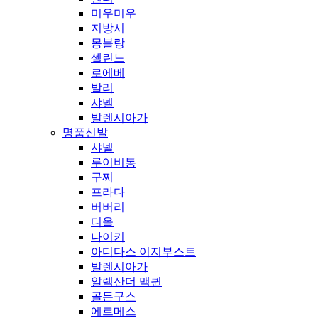
미우미우
지방시
몽블랑
셀린느
로에베
발리
샤넬
발렌시아가
명품신발
샤넬
루이비통
구찌
프라다
버버리
디올
나이키
아디다스 이지부스트
발렌시아가
알렉산더 맥퀸
골든구스
에르메스