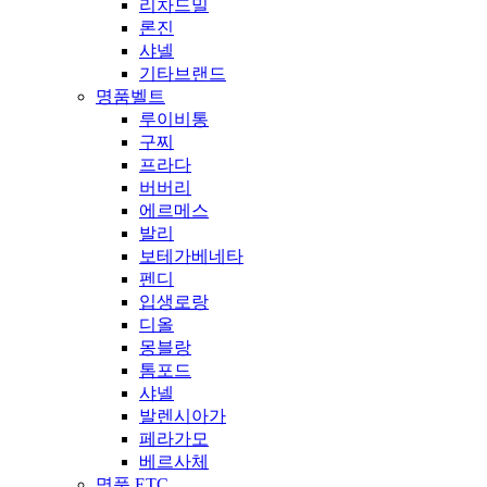
리차드밀
론진
샤넬
기타브랜드
명품벨트
루이비통
구찌
프라다
버버리
에르메스
발리
보테가베네타
펜디
입생로랑
디올
몽블랑
톰포드
샤넬
발렌시아가
페라가모
베르사체
명품 ETC