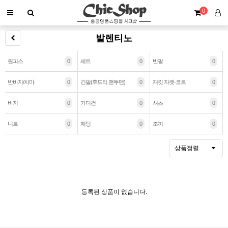
0
발렌티노
원피스
0
세트
0
반팔
0
반바지/치마
0
긴팔(후드티 맨투맨)
0
재킷 자켓-코트
0
바지
0
가디건
0
셔츠
0
니트
0
패딩
0
조끼
0
상품정렬
등록된 상품이 없습니다.