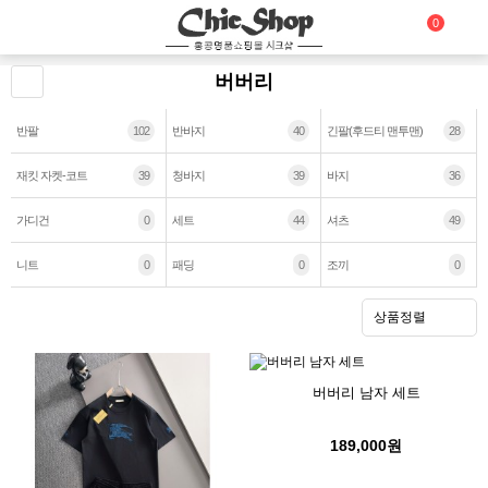
0
버버리
반팔
102
반바지
40
긴팔(후드티 맨투맨)
28
재킷 자켓-코트
39
청바지
39
바지
36
가디건
0
세트
44
셔츠
49
니트
0
패딩
0
조끼
0
상품정렬
버버리 남자 세트
189,000원